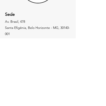
Sede
Av. Brasil, 478
Santa Efigênia, Belo Horizonte - MG,
30140-
001
Redes Sociais
Perguntas
Para qualquer pergunta, dúvida ou
comentário,
Email -
contato@shrinersmg.com.br
Instagram